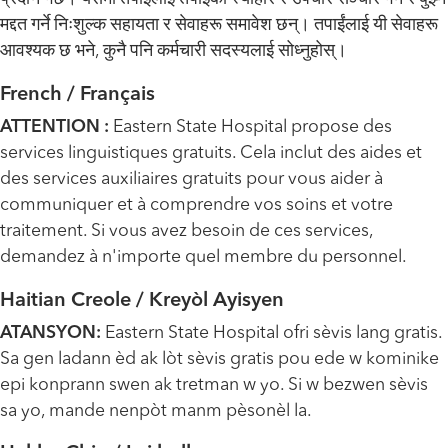
मद्दत गर्ने निःशुल्क सहायता र सेवाहरू समावेश छन्। तपाईंलाई यी सेवाहरू
आवश्यक छ भने, कुनै पनि कर्मचारी सदस्यलाई सोध्नुहोस्।
French / Français
ATTENTION :
Eastern State Hospital propose des
services linguistiques gratuits. Cela inclut des aides et
des services auxiliaires gratuits pour vous aider à
communiquer et à comprendre vos soins et votre
traitement. Si vous avez besoin de ces services,
demandez à n'importe quel membre du personnel.
Haitian Creole / Kreyòl Ayisyen
ATANSYON:
Eastern State Hospital ofri sèvis lang gratis.
Sa gen ladann èd ak lòt sèvis gratis pou ede w kominike
epi konprann swen ak tretman w yo. Si w bezwen sèvis
sa yo, mande nenpòt manm pèsonèl la.