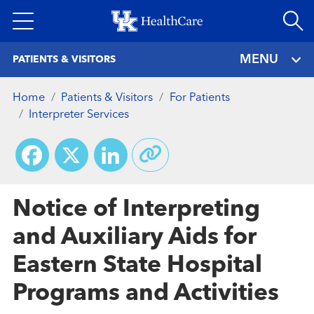
Skip
to
main
MENU
PATIENTS & VISITORS
content
Home
Patients & Visitors
For Patients
Interpreter Services
Facebook
X
LinkedIn
Notice of Interpreting
and Auxiliary Aids for
Eastern State Hospital
Programs and Activities