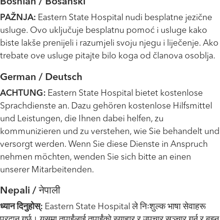
Bosnian / Bosanski
PAŽNJA:
Eastern State Hospital nudi besplatne jezične
usluge. Ovo uključuje besplatnu pomoć i usluge kako
biste lakše prenijeli i razumjeli svoju njegu i liječenje. Ako
trebate ove usluge pitajte bilo koga od članova osoblja.
German / Deutsch
ACHTUNG:
Eastern State Hospital bietet kostenlose
Sprachdienste an. Dazu gehören kostenlose Hilfsmittel
und Leistungen, die Ihnen dabei helfen, zu
kommunizieren und zu verstehen, wie Sie behandelt und
versorgt werden. Wenn Sie diese Dienste in Anspruch
nehmen möchten, wenden Sie sich bitte an einen
unserer Mitarbeitenden.
Nepali / नेपाली
ध्यान दिनुहोस्:
Eastern State Hospital ले निःशुल्क भाषा सेवाहरू
प्रदान गर्छ। यसमा तपाईंलाई तपाईंको स्याहार र उपचार सञ्चार गर्न र बुझ्न