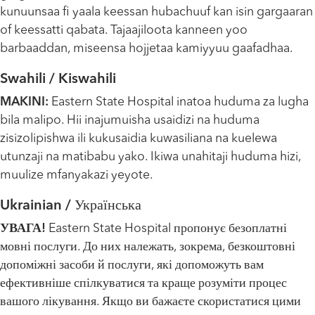
kunuunsaa fi yaala keessan hubachuuf kan isin gargaaran
of keessatti qabata. Tajaajiloota kanneen yoo
barbaaddan, miseensa hojjetaa kamiyyuu gaafadhaa.
Swahili / Kiswahili
MAKINI:
Eastern State Hospital inatoa huduma za lugha
bila malipo. Hii inajumuisha usaidizi na huduma
zisizolipishwa ili kukusaidia kuwasiliana na kuelewa
utunzaji na matibabu yako. Ikiwa unahitaji huduma hizi,
muulize mfanyakazi yeyote.
Ukrainian / Українська
УВАГА!
Eastern State Hospital пропонує безоплатні
мовні послуги. До них належать, зокрема, безкоштовні
допоміжні засоби й послуги, які допоможуть вам
ефективніше спілкуватися та краще розуміти процес
вашого лікування. Якщо ви бажаєте скористатися цими