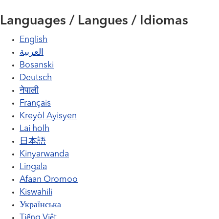
Languages / Langues / Idiomas
English
العربية
Bosanski
Deutsch
नेपाली
Français
Kreyòl Ayisyen
Lai holh
日本語
Kinyarwanda
Lingala
Afaan Oromoo
Kiswahili
Українська
Tiếng Việt