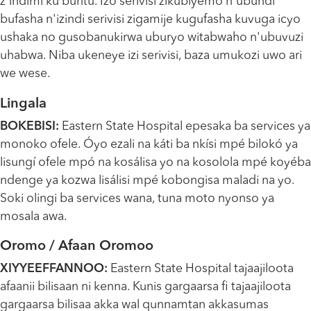
z'indimi ku buntu. Izo serivisi zikubiyemo n'ubundi
bufasha n'izindi serivisi zigamije kugufasha kuvuga icyo
ushaka no gusobanukirwa uburyo witabwaho n'ubuvuzi
uhabwa. Niba ukeneye izi serivisi, baza umukozi uwo ari
we wese.
Lingala
BOKEBISI:
Eastern State Hospital epesaka ba services ya
monoko ofele. Óyo ezali na káti ba nkísi mpé bilokó ya
lisungí ofele mpó na kosálisa yo na kosolola mpé koyéba
ndenge ya kozwa lisálisi mpé kobongisa maladi na yo.
Soki olingi ba services wana, tuna moto nyonso ya
mosala awa.
Oromo / Afaan Oromoo
XIYYEEFFANNOO:
Eastern State Hospital tajaajiloota
afaanii bilisaan ni kenna. Kunis gargaarsa fi tajaajiloota
gargaarsa bilisaa akka wal qunnamtan akkasumas